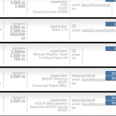
organizator:
3.000 m
email:
biuro@iswimirun.pl
PZP
1.000
POZP
tel.
Stowarzyszenie ISWIM
dystans
W
FB
organizator:
3.000 m
h
Swim 2 Tri
email:
swim2tri.team@gmail
1.500 m
400/200
m
dystans
W
FB
organizator:
3.000m
Warsaw Masters Team
email:
1.500 m
Fundacja Aqua Life
tel.
750 m
dystans
Wy
wozp.poznan.pl
organizator:
3.000 m
Wy
MOSiR Wolsztyn
email:
biuro@wozp.poznan.pl
WOZP
m
tel.
Samorząd Wojew.Wlkp.
dystans
Wy
wozp.poznan.pl
organizator:
3.000 m
Wy
GOSiR Włoszakowice
email:
biuro@wozp.poznan.pl
Rejonowe WOPR Leszno
tel.
WOZP