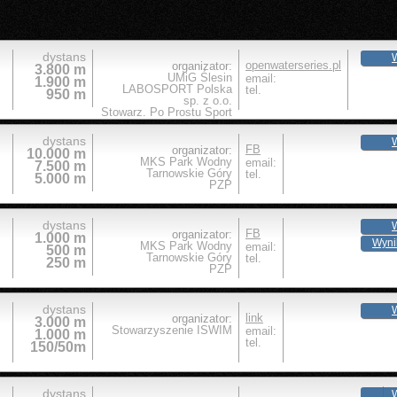
dystans
W
openwaterseries.pl
organizator:
3.800 m
UMiG Ślesin
email:
1.900 m
LABOSPORT Polska
tel.
950 m
sp. z o.o.
Stowarz. Po Prostu Sport
dystans
W
FB
organizator:
10.000 m
MKS Park Wodny
email:
7.500 m
Tarnowskie Góry
tel.
5.000 m
PZP
dystans
W
FB
organizator:
1.000 m
Wynik
MKS Park Wodny
email:
500 m
Tarnowskie Góry
tel.
250 m
PZP
dystans
W
link
organizator:
3.000 m
Stowarzyszenie ISWIM
email:
1.000 m
tel.
150/50m
dystans
W