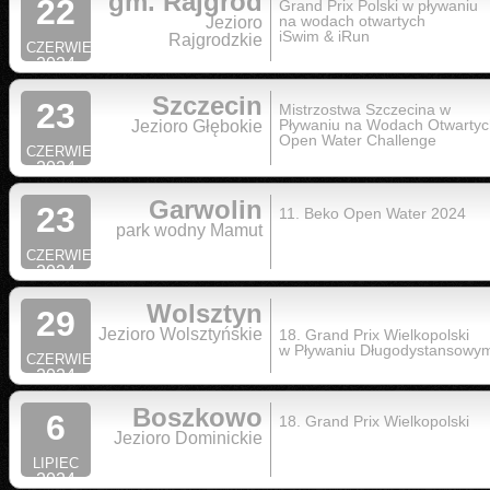
gm. Rajgród
22
Grand Prix Polski w pływaniu
na wodach otwartych
Jezioro
iSwim & iRun
Rajgrodzkie
CZERWIEC
2024
Szczecin
23
Mistrzostwa Szczecina w
Pływaniu na Wodach Otwartyc
Jezioro Głębokie
Open Water Challenge
CZERWIEC
2024
Garwolin
23
11. Beko Open Water 2024
park wodny Mamut
CZERWIEC
2024
Wolsztyn
29
Jezioro Wolsztyńskie
18. Grand Prix Wielkopolski
w Pływaniu Długodystansowy
CZERWIEC
2024
Boszkowo
6
18. Grand Prix Wielkopolski
Jezioro Dominickie
LIPIEC
2024