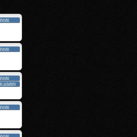
yniki
yniki
yniki
i sztafety
yniki
yniki