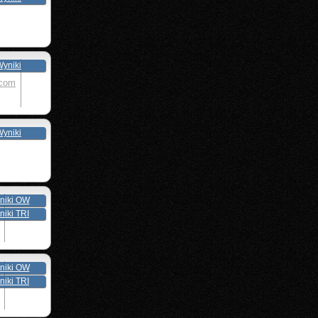
yniki
.com
yniki
niki OW
niki TRI
niki OW
niki TRI