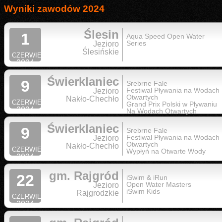
Wyniki zawodów 2024
Ślesin
1
Aqua Speed Open Water
Series
Jezioro
Ślesińskie
CZERWIEC
2024
Świerklaniec
9
Srebrne Fale
Festiwal Pływania na Wodach
Jezioro
Otwartych
Nakło-Chechło
CZERWIEC
Grand Prix Polski w Pływaniu
2024
Na Wodach Otwartych
Świerklaniec
9
Srebrne Fale
Festiwal Pływania na Wodach
Jezioro
Otwartych
Nakło-Chechło
CZERWIEC
Wypłyń na Otwarte Wody
2024
gm. Rajgród
22
iSwim & iRun
Open Water Masters
Jezioro
iSwim Kids
Rajgrodzkie
CZERWIEC
2024