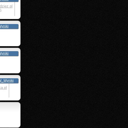
dziez.pl
6
yniki
yniki
_Wyniki
a.pl