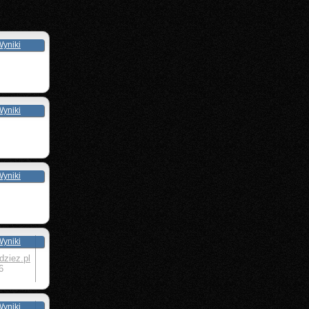
yniki
yniki
yniki
yniki
dziez.pl
6
yniki