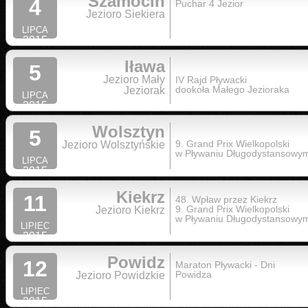
Szamocin
4
Puchar 4 Jezior
Jezioro Siekiera
LIPCA
2015
Iława
5
Jezioro Mały
IV Rajd Pływacki
dookoła Małego Jezioraka
Jeziorak
LIPCA
2015
Wolsztyn
5
9. Grand Prix Wielkopolski
Jezioro Wolsztyńskie
w Pływaniu Długodystansowy
LIPCA
2015
Kiekrz
11
48. Wpław przez Kiekrz
9. Grand Prix Wielkopolski
Jezioro Kiekrz
w Pływaniu Długodystansowy
LIPIEC
2015
Powidz
12
Maraton Pływacki - Dni
Powidza
Jezioro Powidzkie
LIPIEC
2015