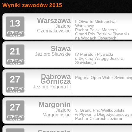
Wyniki zawodów 2015
Warszawa
13
II Otwarte Mistrzostwa
Warszawy
Jezioro
Puchar Polski Masters
Czerniakowskie
CZERWCA
Grand Prix Polski w Pływaniu
2015
na Wodach Otwartych
Sława
21
Jezioro Sławskie
IV Maraton Pływacki
o Błękitną Wstęgę Jeziora
CZERWCA
Sławskiego
2015
Dąbrowa
27
Pogoria Open Water Swimmin
Górnicza
Jezioro Pogoria III
CZERWCA
2015
Margonin
27
Jezioro
9. Grand Prix Wielkopolski
w Pływaniu Długodystansowy
Margonińskie
CZERWCA
Puchar Czterech Jezioror
2015