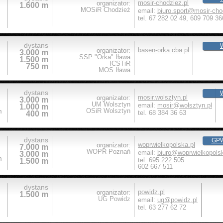
mosir-chodziez.pl
organizator:
1.600 m
MOSiR Chodzież
email:
biuro.sport@mosir-cho
tel. 67 282 02 49, 609 709 36
dystans
W
basen-orka.cba.pl
organizator:
3.000 m
SSP "Orka" Iława
1.500 m
ICSTiR
750 m
MOS Iława
dystans
W
mosir.wolsztyn.pl
organizator:
3.000 m
UM Wolsztyn
email:
mosir@wolsztyn.pl
1.000 m
m
OSiR Wolsztyn
tel. 68 384 36 63
400 m
dystans
GPW
woprwielkopolska.pl
organizator:
7.000 m
WOPR Poznań
email:
biuro@woprwielkopolsk
3.000 m
m
tel. 695 222 505
1.500 m
602 667 511
dystans
powidz.pl
organizator:
1.500 m
UG Powidz
email:
ug@powidz.pl
tel. 63 277 62 72