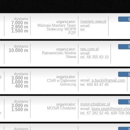
dystans
W
masters.waw.pl
organizator:
7.000 m
Warsaw Masters Team
email:
2.950 m
Stołeczny WOPR
tel.
1.500 m
PZP
dystans
W
rws.com.pl
organizator:
10.000 m
Ratownictwo Wodne
email:
Sława
tel. 68 355 83 10
dystans
W
g
organizator:
3.000 m
email:
p.bucki@gmail.com
CSiR w Dąbrowie
1.000 m
Górniczej
tel. 600 93 47 45
400 m
dystans
W
mosir-chodziez.pl
organizator:
3.000 m
MOSiR Chodzież
email:
biuro.sport@mosir-cho
1.500 m
m
tel. 67 282 02 49, 609 709 36
dystans
W