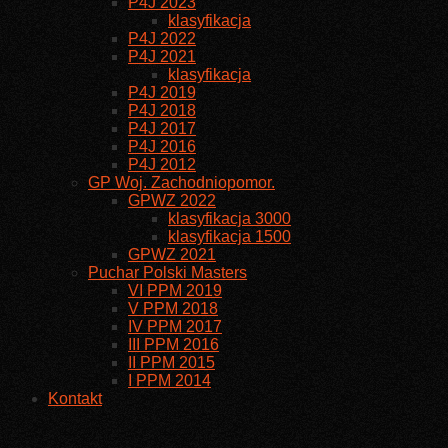
P4J 2023
klasyfikacja
P4J 2022
P4J 2021
klasyfikacja
P4J 2019
P4J 2018
P4J 2017
P4J 2016
P4J 2012
GP Woj. Zachodniopomor.
GPWZ 2022
klasyfikacja 3000
klasyfikacja 1500
GPWZ 2021
Puchar Polski Masters
VI PPM 2019
V PPM 2018
IV PPM 2017
III PPM 2016
II PPM 2015
I PPM 2014
Kontakt