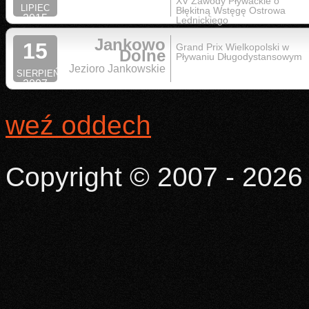
XV Zawody Pływackie o
LIPIEC
Błękitną Wstęgę Ostrowa
2015
Lednickiego
Jankowo
15
Grand Prix Wielkopolski w
Dolne
Pływaniu Długodystansowym
Jezioro Jankowskie
SIERPIEŃ
2007
weź oddech
Copyright © 2007 - 2026