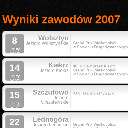
Wyniki zawodów 2007
Wolsztyn
8
Grand Prix Wielkopolski
Jezioro Wolsztyńskie
w Pływaniu Długodystansowy
LIPIEC
2015
Kiekrz
14
40. Wpław przez Kiekrz
Grand Prix Wielkopolski
Jezioro Kiekrz
w Pływaniu Długodystansowy
LIPIEC
2007
Szczutowo
15
XXVI Maraton Pływacki
Jezioro
Urszulewskie
LIPIEC
2007
Lednogóra
22
Grand Prix Wielkopolski
Jezioro Lednickie